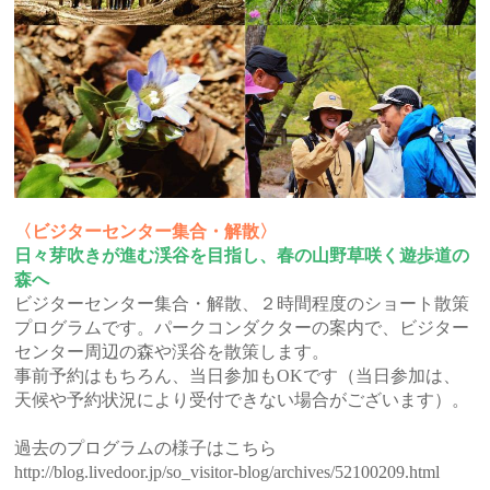
〈ビジターセンター集合・解散〉
日々芽吹きが進む渓谷を目指し、春の山野草咲く遊歩道の
森へ
ビジターセンター集合・解散、２時間程度のショート散策
プログラムです。パークコンダクターの案内で、ビジター
センター周辺の森や渓谷を散策します。
事前予約はもちろん、当日参加もOKです（当日参加は、
天候や予約状況により受付できない場合がございます）。
過去のプログラムの様子はこちら
http://blog.livedoor.jp/so_visitor-blog/archives/52100209.html