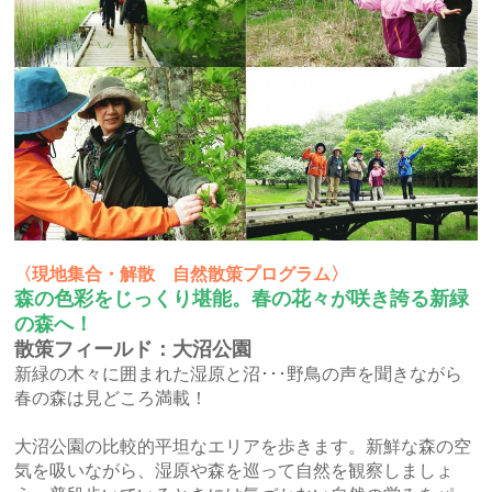
〈現地集合・解散 自然散策プログラム〉
森の色彩をじっくり堪能。春の花々が咲き誇る新緑
の森へ！
散策フィールド：大沼公園
新緑の木々に囲まれた湿原と沼･･･野鳥の声を聞きながら
春の森は見どころ満載！
大沼公園の比較的平坦なエリアを歩きます。新鮮な森の空
気を吸いながら、湿原や森を巡って自然を観察しましょ