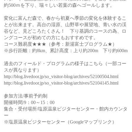
約500ｍを下り、瑞々しい若葉の森へゴールします。
変化に富んだ森で、春から初夏へ季節の変化を体験するこ
とが出来ます。高台の湿原、山野草や展望地、青い水の渓
谷など、見どころたくさん！ 下り基調のコースの為、ロ
ングコースが初めての方にもおすすめです。
コース難易度★★★（参考：新湯富士プログラム★）
※歩行距離：約8km、累計高度：上り約200m 下り約600m
過去のフィールド・プログラムの様子はこちら（一部コー
スが異なります）
http://blog.livedoor.jp/so_visitor-blog/archives/52100504.html
http://blog.livedoor.jp/so_visitor-blog/archives/52104145.html
参加方法/事前予約制
開催時間/9：00～15：00
集合・受付場所/塩原温泉ビジターセンター・館内カウンタ
ー
※塩原温泉ビジターセンター（Googleマップリンク）