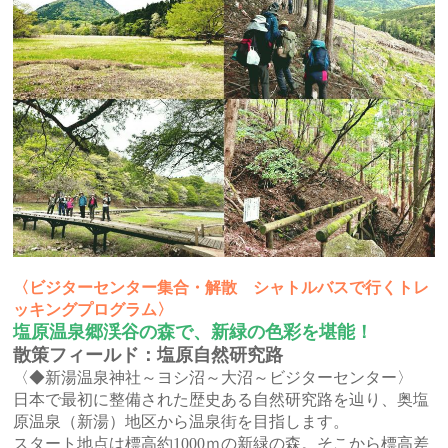
〈ビジターセンター集合・解散 シャトルバスで行くトレ
ッキングプログラム〉
塩原温泉郷渓谷の森で、新緑の色彩を堪能！
散策フィールド：塩原自然研究路
〈◆新湯温泉神社～ヨシ沼～大沼～ビジターセンター〉
日本で最初に整備された歴史ある自然研究路を辿り、奥塩
原温泉（新湯）地区から温泉街を目指します。
スタート地点は標高約1000ｍの新緑の森。そこから標高差