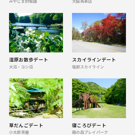
みやじま釣堀園
大脇馬車店
湿原お散歩デート
スカイラインデート
大沼・ヨシ沼
塩那スカイライン
草だんごデート
寝ころびデート
小太郎茶屋
箱の森プレイパーク