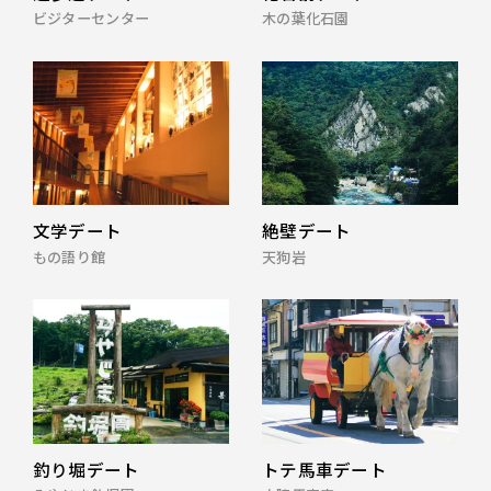
ビジターセンター
木の葉化石園
文学デート
絶壁デート
もの語り館
天狗岩
釣り堀デート
トテ馬車デート