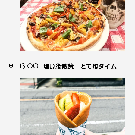
13:00
塩原街散策 とて焼タイム