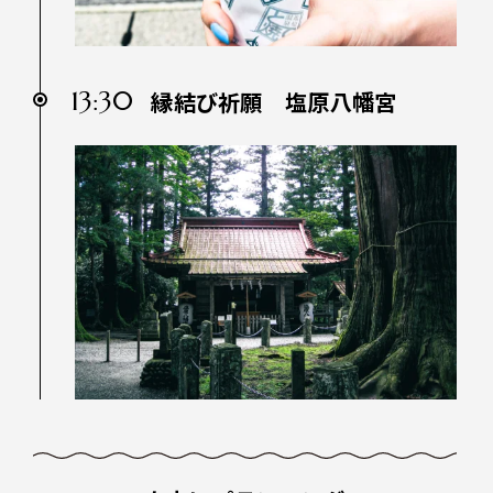
13:30
縁結び祈願 塩原八幡宮