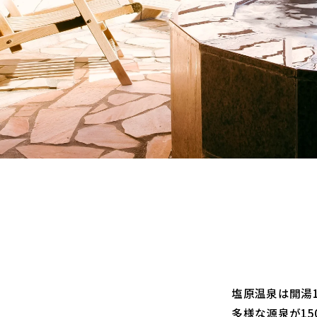
塩原温泉は開湯1
多様な源泉が1