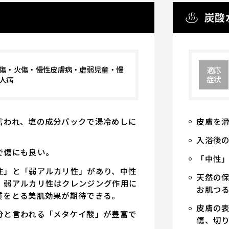
炭酸
傷・火傷・慢性皮膚病・虚弱児童・慢
適応
症状
人病
言われ、塩の成分パックで湯冷めしに
皮膚を
入浴後
で傷にも良い。
「中性
性」と「弱アルカリ性」があり、中性
天然の
、弱アルカリ性はクレンジング作用に
お肌つ
質をとる美肌効果が期待できる。
皮膚の
分と言われる「メタケイ酸」が豊富で
傷、切
。