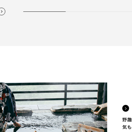
野趣
気も