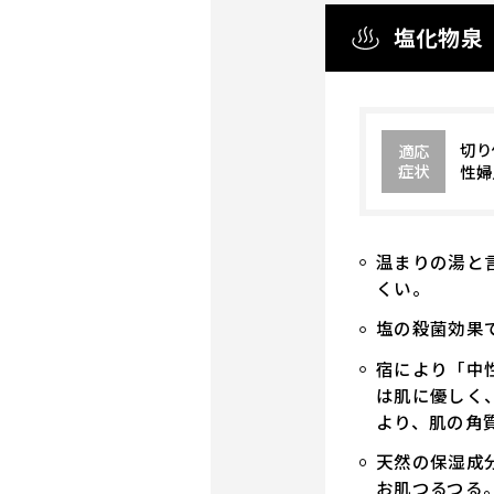
塩化物泉
切り
適応
症状
性婦
温まりの湯と
くい。
塩の殺菌効果
宿により「中
は肌に優しく
より、肌の角
天然の保湿成
お肌つるつる