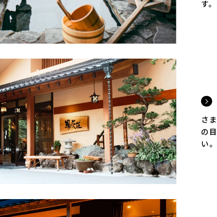
す。
さま
の目
い。