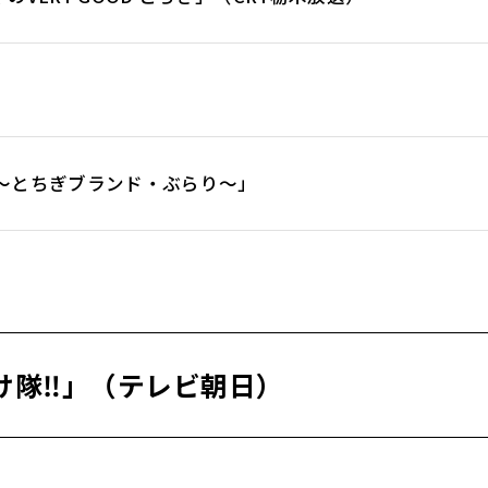
」
～とちぎブランド・ぶらり～」
け隊‼」（テレビ朝日）