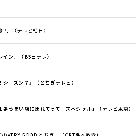
隊‼」（テレビ朝日）
レイン」（BS日テレ）
！シーズン７」（とちぎテレビ）
１番うまい店に連れてって！スペシャル」（テレビ東京）
VERY GOOD とちぎ」（CRT栃木放送）