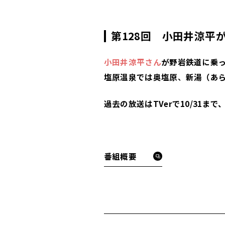
第128回 小田井涼
小田井涼平さん
が野岩鉄道に乗
塩原温泉では奥塩原
、
新湯（あ
過去の放送はTVerで10/31ま
番組概要