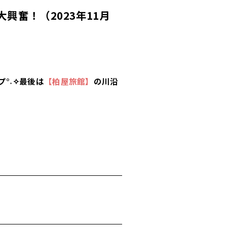
興奮！（2023年11月
°˖✧最後は
【柏屋旅館】
の川沿