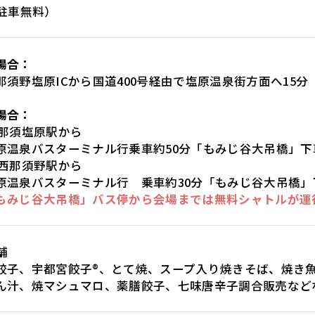
（駐車無料）
場合：
須野塩原ICから国道400号経由で塩原温泉街方面へ15分
場合：
那須塩原駅から
泉バスターミナル行乗車約50分「もみじ谷大吊橋」下
西那須野駅から
泉バスターミナル行 乗車約30分「もみじ谷大吊橋」
もみじ谷大吊橋」バス停から会場までは無料シャトルが運
舗
餃子、宇都宮餃子®、とて焼、スープ入り焼きそば、焼き
ん汁、焼マシュマロ、薬膳餃子、七味唐辛子調合販売など