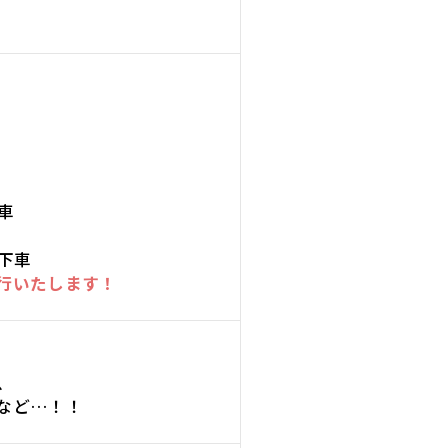
車
下車
行いたします！
魚
など…！！