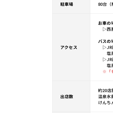
駐車場
80台
お車の
▷西那
バスの
アクセス
▷JR
塩原温
▷JR
塩原温
※「
約20店
出店数
温泉水
けんち