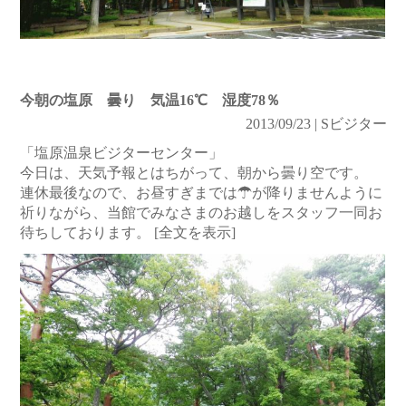
今朝の塩原 曇り 気温16℃ 湿度78％
2013/09/23 | Sビジター
「塩原温泉ビジターセンター」
今日は、天気予報とはちがって、朝から曇り空です。
連休最後なので、お昼すぎまでは☂が降りませんように
祈りながら、当館でみなさまのお越しをスタッフ一同お
待ちしております。
[全文を表示]