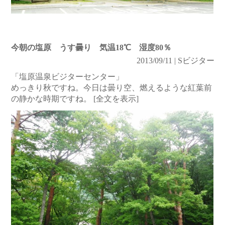
今朝の塩原 うす曇り 気温18℃ 湿度80％
2013/09/11 | Sビジター
「塩原温泉ビジターセンター」
めっきり秋ですね。今日は曇り空、燃えるような紅葉前
の静かな時期ですね。
[全文を表示]