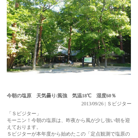
今朝の塩原 天気曇り/風強 気温18℃ 湿度60％
2013/09/26 | Ｓビジター
「Ｓビジター」
モーニン！今朝の塩原は、昨夜から風が少し強い朝を迎
えております。
Ｓビジターが本年度から始めたこの「定点観測で塩原の