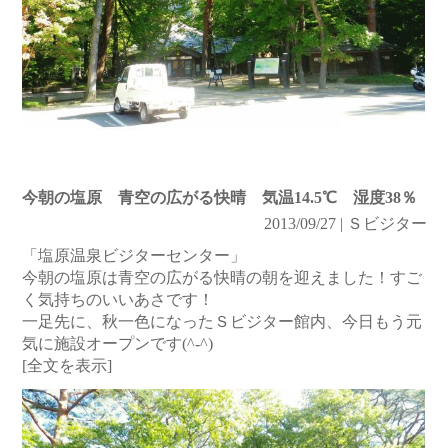
今朝の塩原 青空の広がる快晴 気温14.5℃ 湿度38％
2013/09/27 | Ｓビジター
「塩原温泉ビジターセンター」
今朝の塩原は青空の広がる快晴の朝を迎えました！すご
く気持ちのいいあさです！
一足先に、秋一色になったＳビジター館内、今日もう元
気に施設オープンです(^-^)
[全文を表示]