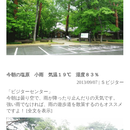
今朝の塩原 小雨 気温１９℃ 湿度８３％
2013/09/07 | Ｓビジター
「ビジターセンター」
今朝は曇り空で、雨が降ったり止んだりの天気です。
強い雨でなければ、雨の遊歩道を散策するのもオススメ
ですよ！
[全文を表示]