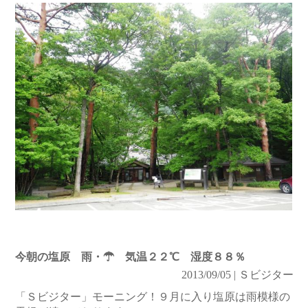
今朝の塩原 雨・☂ 気温２２℃ 湿度８８％
2013/09/05 | Ｓビジター
「Ｓビジター」モーニング！９月に入り塩原は雨模様の