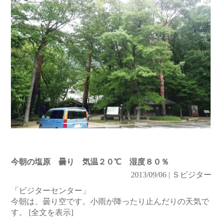
今朝の塩原 曇り 気温２０℃ 湿度８０％
2013/09/06 | Ｓビジター
「ビジターセンター」
今朝は、曇り空です。小雨が降ったり止んだりの天気で
す。
[全文を表示]