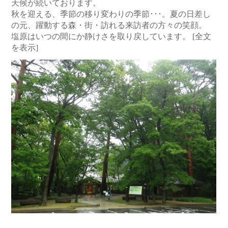
天候が続いております。
秋を迎える、季節の移り変わりの季節･･･。夏の日差し
の元、躍動する森・街・訪れる来訪者の方々の笑顔。
塩原はいつの間にか静けさを取り戻しています。
[全文
を表示]