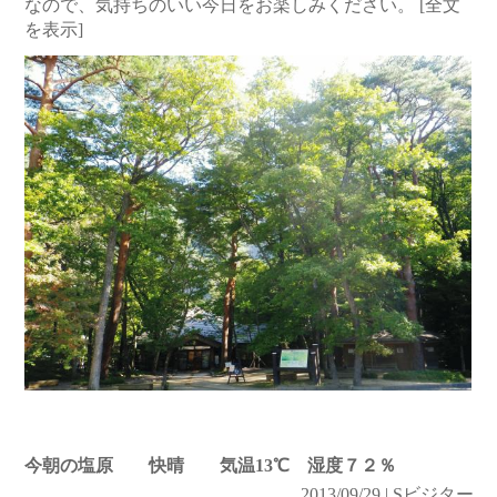
なので、気持ちのいい今日をお楽しみください。
[全文
を表示]
今朝の塩原 快晴 気温13℃ 湿度７２％
2013/09/29 | Sビジター