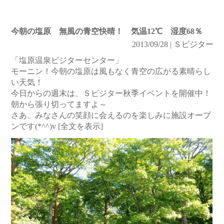
今朝の塩原 無風の青空快晴！ 気温12℃ 湿度68％
2013/09/28 | Ｓビジター
「塩原温泉ビジターセンター」
モーニン！今朝の塩原は風もなく青空の広がる素晴らし
い天気！
今日からの週末は、Ｓビジター秋季イベントを開催中！
朝から張り切ってますよ～
さあ、みなさんの笑顔に会えるのを楽しみに施設オープ
ンです(*^^)v
[全文を表示]