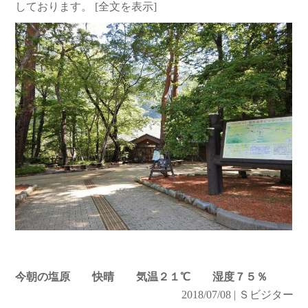
しております。
[全文を表示]
今朝の塩原 快晴 気温２１℃ 湿度７５％
2018/07/08 | Ｓビジター