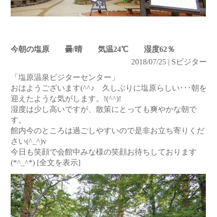
今朝の塩原 曇/晴 気温24℃ 湿度62％
2018/07/25 | Sビジター
「塩原温泉ビジターセンター」
おはようございます(^^♪ 久しぶりに塩原らしい･･･朝を
迎えたような気がします。!(^^)!
湿度は少し高いですが、散策にとっても爽やかな朝で
す。
館内今のところは過ごしやすいので是非お立ち寄りくだ
さい(^_^)v
今日も笑顔で会館中みな様の笑顔お待ちしております
(*^_^*)
[全文を表示]