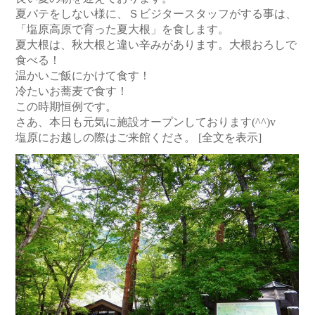
夏バテをしない様に、Ｓビジタースタッフがする事は、
「塩原高原で育った夏大根」を食します。
夏大根は、秋大根と違い辛みがあります。大根おろしで
食べる！
温かいご飯にかけて食す！
冷たいお蕎麦で食す！
この時期恒例です。
さあ、本日も元気に施設オープンしております(^^)v
塩原にお越しの際はご来館くださ。
[全文を表示]