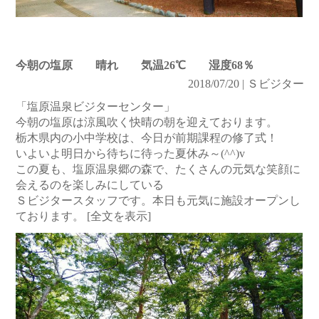
今朝の塩原 晴れ 気温26℃ 湿度68％
2018/07/20 | Ｓビジター
「塩原温泉ビジターセンター」
今朝の塩原は涼風吹く快晴の朝を迎えております。
栃木県内の小中学校は、今日が前期課程の修了式！
いよいよ明日から待ちに待った夏休み～(^^)v
この夏も、塩原温泉郷の森で、たくさんの元気な笑顔に
会えるのを楽しみにしている
Ｓビジタースタッフです。本日も元気に施設オープンし
ております。
[全文を表示]