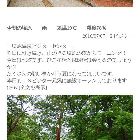
今朝の塩原 雨 気温19℃ 湿度78％
2018/07/07 | Ｓビジター
「塩原温泉ビジターセンター」
昨日に引き続き、雨の降る塩原の森からモーニング！
今日は七夕です。ひこ星様と織姫様は会えるのでしょう
か？
たくさんの願い事か叶う夏になってほしいです。
本日も、Ｓビジター元気に施設オープンしております
(^^)v
[全文を表示]