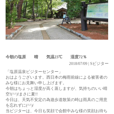
今朝の塩原 晴 気温23℃ 湿度72％
2018/07/09 | Sビジター
「塩原温泉ビジターセンター」
おはようございます。西日本の梅雨前線による被害者の
みな様にお見舞い申し上げます。
今朝はちょっと湿度が高く蒸しますが、気持ちのいい晴
空!(^^)!まさに夏!!
今日は、天気不安定の為遊歩道散策の時は雨具のご用意
を忘れずに(^^)/
当ビジターは、今日も笑顔で会館中みな様の笑顔お待ち