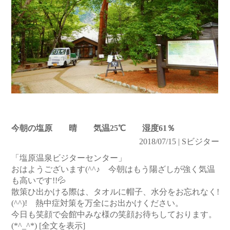
今朝の塩原 晴 気温25℃ 湿度61％
2018/07/15 | Sビジター
「塩原温泉ビジターセンター」
おはようございます(^^♪ 今朝はもう陽ざしが強く気温
も高いです!!💦
散策ひ出かける際は、タオルに帽子、水分をお忘れなく!
(^^)! 熱中症対策を万全にお出かけください。
今日も笑顔で会館中みな様の笑顔お待ちしております。
(*^_^*)
[全文を表示]