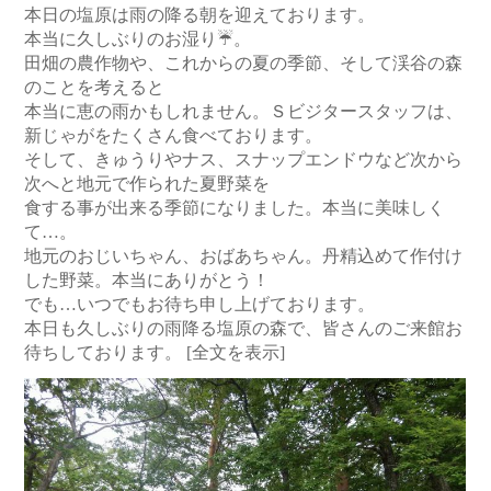
本日の塩原は雨の降る朝を迎えております。
本当に久しぶりのお湿り☔。
田畑の農作物や、これからの夏の季節、そして渓谷の森
のことを考えると
本当に恵の雨かもしれません。Ｓビジタースタッフは、
新じゃがをたくさん食べております。
そして、きゅうりやナス、スナップエンドウなど次から
次へと地元で作られた夏野菜を
食する事が出来る季節になりました。本当に美味しく
て…。
地元のおじいちゃん、おばあちゃん。丹精込めて作付け
した野菜。本当にありがとう！
でも…いつでもお待ち申し上げております。
本日も久しぶりの雨降る塩原の森で、皆さんのご来館お
待ちしております。
[全文を表示]