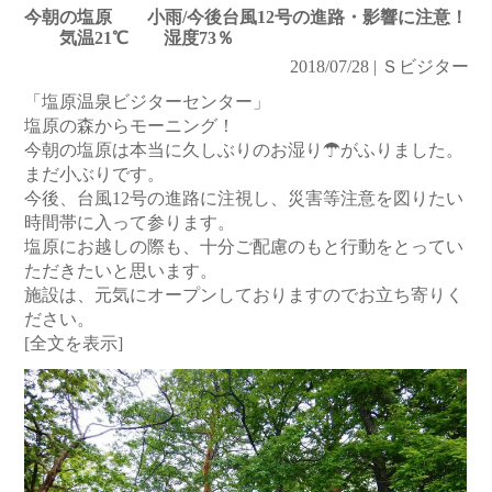
今朝の塩原 小雨/今後台風12号の進路・影響に注意！
気温21℃ 湿度73％
2018/07/28 | Ｓビジター
「塩原温泉ビジターセンター」
塩原の森からモーニング！
今朝の塩原は本当に久しぶりのお湿り☂がふりました。
まだ小ぶりです。
今後、台風12号の進路に注視し、災害等注意を図りたい
時間帯に入って参ります。
塩原にお越しの際も、十分ご配慮のもと行動をとってい
ただきたいと思います。
施設は、元気にオープンしておりますのでお立ち寄りく
ださい。
[全文を表示]