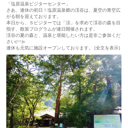
「塩原温泉ビジターセンター」
さあ、連休の初日！塩原温泉郷の渓谷は、夏空の青空広
がる朝を迎えております。
本日から、Ｓビジターでは「涼」を求めて渓谷の森を目
指す、散策プログラムが連日開催されます。
渓谷の夏の森と、温泉と堪能したい方は是非ご参加くだ
さい(^^)v
連休も元気に施設オープンしております。
[全文を表示]