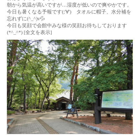
朝から気温が高いですが…湿度が低いので爽やかです。
今日も暑くなる予報です(;'∀') タオルに帽子、水分補を
忘れずに(^_^)v💦
今日も笑顔で会館中みな様の笑顔お待ちしております
(*^_^*)
[全文を表示]