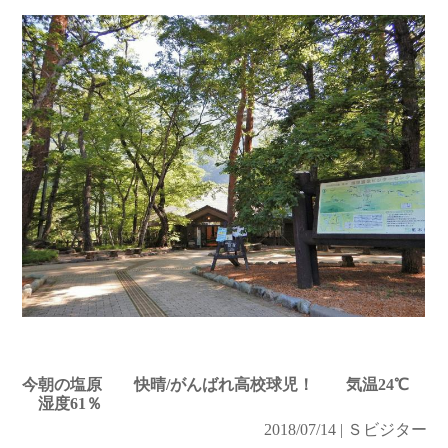
今朝の塩原 快晴/がんばれ高校球児！ 気温24℃
湿度61％
2018/07/14 | Ｓビジター