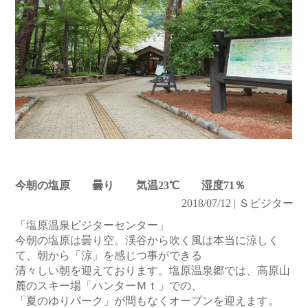
今朝の塩原 曇り 気温23℃ 湿度71％
2018/07/12 | Ｓビジター
「塩原温泉ビジターセンター」
今朝の塩原は曇り空。渓谷から吹く風は本当に涼しく
て、朝から「涼」を感じつ事ができる
清々しい朝を迎えております。塩原温泉郷では、高原山
麓のスキー場「ハンターＭｔ」での、
「夏のゆりパーク」が間もなくオープンを迎えます。