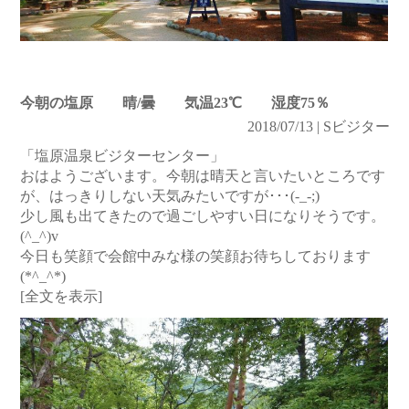
今朝の塩原 晴/曇 気温23℃ 湿度75％
2018/07/13 | Sビジター
「塩原温泉ビジターセンター」
おはようございます。今朝は晴天と言いたいところです
が、はっきりしない天気みたいですが･･･(-_-;)
少し風も出てきたので過ごしやすい日になりそうです。
(^_^)v
今日も笑顔で会館中みな様の笑顔お待ちしております
(*^_^*)
[全文を表示]