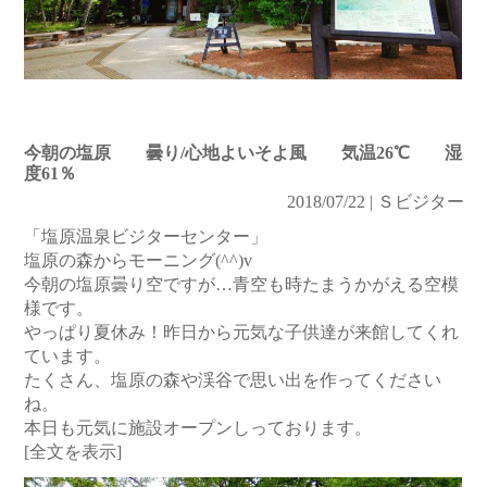
今朝の塩原 曇り/心地よいそよ風 気温26℃ 湿
度61％
2018/07/22 | Ｓビジター
「塩原温泉ビジターセンター」
塩原の森からモーニング(^^)v
今朝の塩原曇り空ですが…青空も時たまうかがえる空模
様です。
やっぱり夏休み！昨日から元気な子供達が来館してくれ
ています。
たくさん、塩原の森や渓谷で思い出を作ってください
ね。
本日も元気に施設オープンしっております。
[全文を表示]