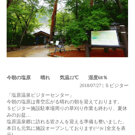
今朝の塩原 晴れ 気温22℃ 湿度68％
2018/07/27 | Ｓビジター
「塩原温泉ビジターセンター」
今朝の塩原は青空広がる晴れの朝を迎えております。
Ｓビジター施設駐車場周りの草刈り作業も終わり、夏休
みのお盆…
塩原温泉郷に訪れる皆さんを迎える準備も整いました。
本日も元気に施設オープンしております(^^)v
[全文を表
示]