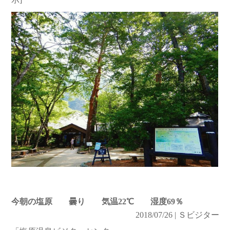
今朝の塩原 曇り 気温22℃ 湿度69％
2018/07/26 | Ｓビジター