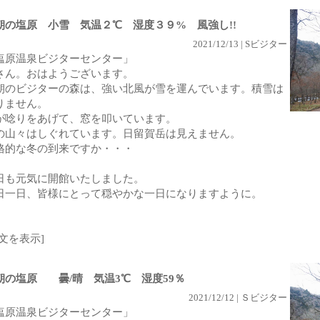
朝の塩原 小雪 気温２℃ 湿度３９% 風強し!!
2021/12/13 | Sビジター
塩原温泉ビジターセンター」
さん。おはようございます。
朝のビジターの森は、強い北風が雪を運んでいます。積雪は
りません。
が唸りをあげて、窓を叩いています。
の山々はしぐれています。日留賀岳は見えません。
格的な冬の到来ですか・・・
日も元気に開館いたしました。
日一日、皆様にとって穏やかな一日になりますように。
全文を表示]
朝の塩原 曇/晴 気温3℃ 湿度59％
2021/12/12 | Ｓビジター
塩原温泉ビジターセンター」