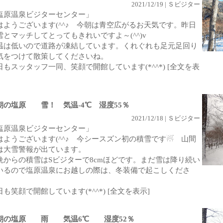
2021/12/19 | Ｓビジター
塩原温泉ビジターセンター」
はようございます(^^♪ 今朝は青空広がるお天気です。昨日
雪とマッチしてとってもきれいですよ～(^^)v
温は低いので道路が凍結しています。くれぐれも足元足回り
気をつけて散策してくださいね。
日もスッタッフ一同、笑顔で開館しています(*^^*)
[全文を表
朝の塩原 雪！ 気温-4℃ 湿度55％
2021/12/18 | Ｓビジター
塩原温泉ビジターセンター」
はようございます(^^♪ 今シースズン初の積雪です☃ 山間
は大雪警報が出ています。
晩からの積雪はSビジターで8cmほどです。まだ雪は降り続い
いるので塩原温泉にお越しの際は、冬装備で起こしくださ
。
日も笑顔で開館しています(*^^*)
[全文を表示]
朝の塩原 雨 気温6℃ 湿度52％