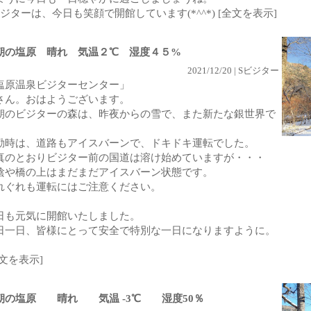
ビジターは、今日も笑顔で開館しています(*^^*)
[全文を表示]
朝の塩原 晴れ 気温２℃ 湿度４５%
2021/12/20 | Sビジター
塩原温泉ビジターセンター」
さん。おはようございます。
朝のビジターの森は、昨夜からの雪で、また新たな銀世界で
。
勤時は、道路もアイスバーンで、ドキドキ運転でした。
真のとおりビジター前の国道は溶け始めていますが・・・
陰や橋の上はまだまだアイスバーン状態です。
れぐれも運転にはご注意ください。
日も元気に開館いたしました。
日一日、皆様にとって安全で特別な一日になりますように。
全文を表示]
朝の塩原 晴れ 気温 -3℃ 湿度50％