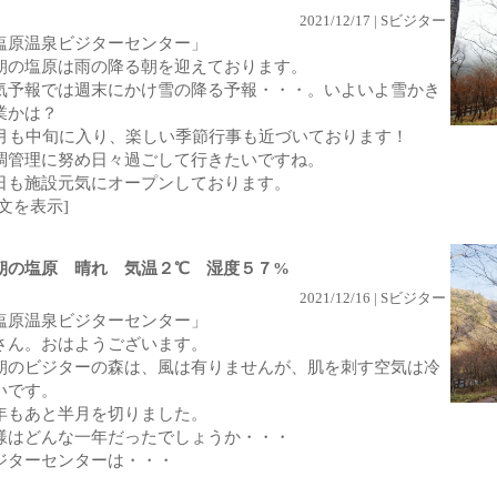
2021/12/17 | Sビジター
塩原温泉ビジターセンター」
朝の塩原は雨の降る朝を迎えております。
気予報では週末にかけ雪の降る予報・・・。いよいよ雪かき
業かは？
2月も中旬に入り、楽しい季節行事も近づいております！
調管理に努め日々過ごして行きたいですね。
日も施設元気にオープンしております。
全文を表示]
朝の塩原 晴れ 気温２℃ 湿度５７%
2021/12/16 | Sビジター
塩原温泉ビジターセンター」
さん。おはようございます。
朝のビジターの森は、風は有りませんが、肌を刺す空気は冷
いです。
年もあと半月を切りました。
様はどんな一年だったでしょうか・・・
ジターセンターは・・・