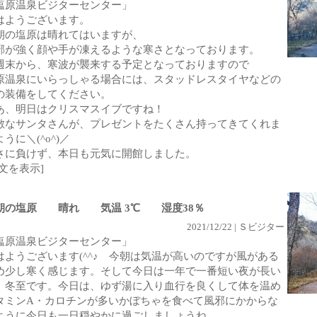
塩原温泉ビジターセンター」
はようございます。
朝の塩原は晴れてはいますが、
邪が強く顔や手が凍えるような寒さとなっております。
週末から、寒波が襲来する予定となっておりますので
原温泉にいらっしゃる場合には、スタッドレスタイヤなどの
の装備をしてください。
あ、明日はクリスマスイブですね！
敵なサンタさんが、プレゼントをたくさん持ってきてくれま
うに＼(^o^)／
さに負けず、本日も元気に開館しました。
全文を表示]
朝の塩原 晴れ 気温 3℃ 湿度38％
2021/12/22 | Ｓビジター
塩原温泉ビジターセンター」
はようございます(^^♪ 今朝は気温が高いのですが風がある
め少し寒く感じます。そして今日は一年で一番短い夜が長い
、冬至です。今日は、ゆず湯に入り血行を良くして体を温め
タミンA・カロチンが多いかぼちゃを食べて風邪にかからな
ように今日も一日穏やかに過ごしましょうね。