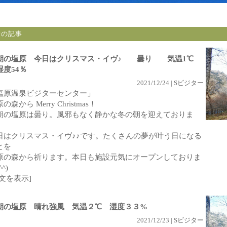
新の記事
朝の塩原 今日はクリスマス・イヴ♪ 曇り 気温1℃
度54％
2021/12/24 | Sビジター
塩原温泉ビジターセンター」
の森から Merry Christmas！
朝の塩原は曇り。風邪もなく静かな冬の朝を迎えておりま
。
日はクリスマス・イヴ♪♪です。たくさんの夢が叶う日になる
とを
原の森から祈ります。本日も施設元気にオープンしておりま
^^)
全文を表示]
朝の塩原 晴れ強風 気温２℃ 湿度３３%
2021/12/23 | Sビジター