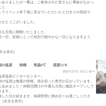
々ありましたが一番は、ご参加された皆さんに事故がなかっ
こと、
してイベント終了後に見せていただいたとびきりの笑顔で
。
りがとうございました。
日も元気に開館いたしました。
日一日、皆様にとって特別で穏やかな一日になりますよう
。
全文を表示]
朝の塩原 快晴 気温0℃ 湿度52％
2021/12/15 | Ｓビジター
塩原温泉ビジターセンター」
朝の塩原は無風の快晴。澄み切った青空が広がっています。
え込みました！休館日開けの今週も元気に施設オープンして
ります。
燥した日が続きます。体調管理に努め日々お過ごしくださ
。
[全文を表示]