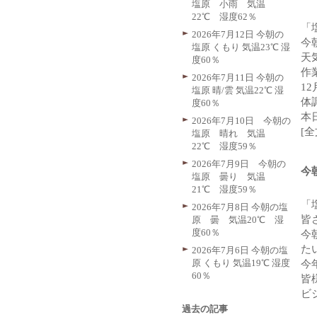
塩原 小雨 気温
22℃ 湿度62％
「
2026年7月12日 今朝の
今
塩原 くもり 気温23℃ 湿
天
度60％
作
2026年7月11日 今朝の
1
塩原 晴/雲 気温22℃ 湿
体
度60％
本
2026年7月10日 今朝の
[
塩原 晴れ 気温
22℃ 湿度59％
2026年7月9日 今朝の
今
塩原 曇り 気温
21℃ 湿度59％
「
2026年7月8日 今朝の塩
皆
原 曇 気温20℃ 湿
度60％
今
た
2026年7月6日 今朝の塩
原 くもり 気温19℃ 湿度
今
60％
皆
ビ
過去の記事