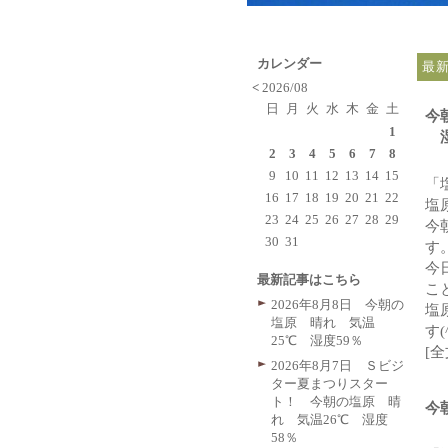
カレンダー
最
<
2026/08
日
月
火
水
木
金
土
今
1
湿
2
3
4
5
6
7
8
9
10
11
12
13
14
15
「
16
17
18
19
20
21
22
塩原
23
24
25
26
27
28
29
今
30
31
す
今
最新記事はこちら
こ
2026年8月8日 今朝の
塩
塩原 晴れ 気温
す(
25℃ 湿度59％
[
2026年8月7日 Ｓビジ
ター夏まつりスター
ト！ 今朝の塩原 晴
今
れ 気温26℃ 湿度
58％