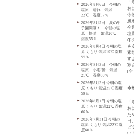
「
2026年8月6日 今朝の
お
塩原 晴れ 気温
今
22℃ 湿度57％
風
2026年8月5日 夏の甲
今
子園開幕！ 今朝の塩
原 快晴 気温20℃
塩
湿度55％
冬
さ
2026年8月4日 今朝の塩
原 くもり 気温19℃ 湿度
素
55％
すよ
2026年8月3日 今朝の
寒
塩原 小雨/曇 気温
[
21℃ 湿度60％
2026年8月2日 今朝の塩
今
原 くもり 気温25℃ 湿度
58％
2026年8月1日 今朝の塩
「
原 くもり 気温22℃ 湿度
お
60％
た
2026年7月31日 今朝の
日
塩原 くもり 気温22℃ 湿
ビ
度60％
い