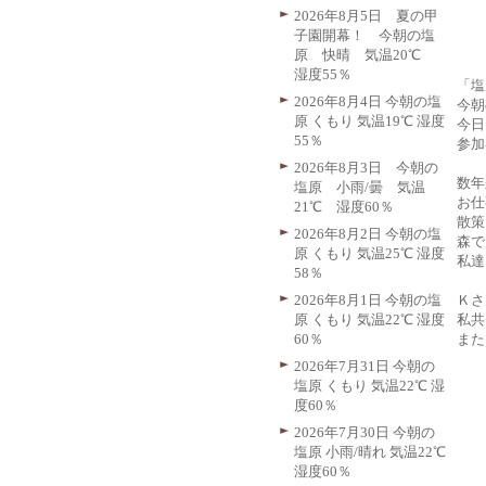
2026年8月5日 夏の甲
子園開幕！ 今朝の塩
原 快晴 気温20℃
湿度55％
「塩
2026年8月4日 今朝の塩
今朝
原 くもり 気温19℃ 湿度
今日
55％
参加
2026年8月3日 今朝の
数年
塩原 小雨/曇 気温
お仕
21℃ 湿度60％
散策
2026年8月2日 今朝の塩
森で
原 くもり 気温25℃ 湿度
私達
58％
Ｋさ
2026年8月1日 今朝の塩
私共
原 くもり 気温22℃ 湿度
また
60％
2026年7月31日 今朝の
塩原 くもり 気温22℃ 湿
度60％
2026年7月30日 今朝の
塩原 小雨/晴れ 気温22℃
湿度60％