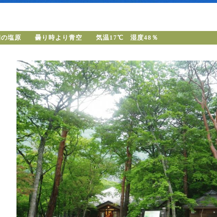
朝の塩原 曇り時より青空 気温17℃ 湿度48％