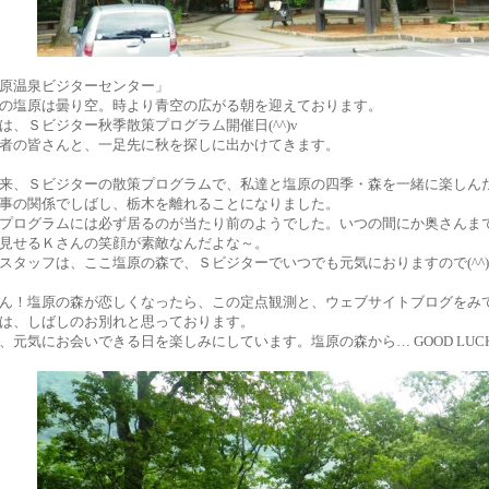
原温泉ビジターセンター」
の塩原は曇り空。時より青空の広がる朝を迎えております。
は、Ｓビジター秋季散策プログラム開催日(^^)v
者の皆さんと、一足先に秋を探しに出かけてきます。
来、Ｓビジターの散策プログラムで、私達と塩原の四季・森を一緒に楽しん
事の関係でしばし、栃木を離れることになりました。
プログラムには必ず居るのが当たり前のようでした。いつの間にか奥さんま
見せるＫさんの笑顔が素敵なんだよな～。
スタッフは、ここ塩原の森で、Ｓビジターでいつでも元気におりますので(^^)
ん！塩原の森が恋しくなったら、この定点観測と、ウェブサイトブログをみ
は、しばしのお別れと思っております。
、元気にお会いできる日を楽しみにしています。塩原の森から… GOOD LUCK