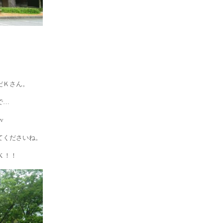
だＫさん。
で…
v
てくださいね。
 ！！