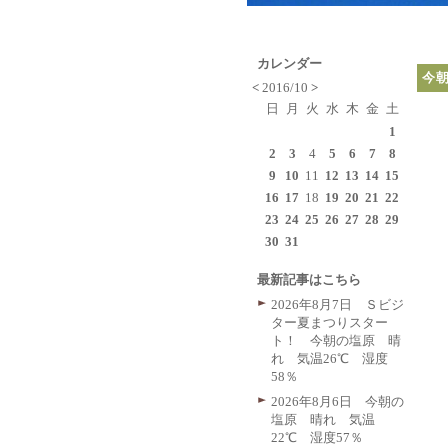
カレンダー
今
<
2016/10
>
日
月
火
水
木
金
土
1
2
3
4
5
6
7
8
9
10
11
12
13
14
15
16
17
18
19
20
21
22
23
24
25
26
27
28
29
30
31
最新記事はこちら
2026年8月7日 Ｓビジ
ター夏まつりスター
ト！ 今朝の塩原 晴
れ 気温26℃ 湿度
58％
2026年8月6日 今朝の
塩原 晴れ 気温
22℃ 湿度57％