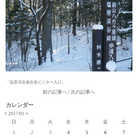
「塩原渓谷遊歩道ビジター入口」
前の記事へ
|
次の記事へ
カレンダー
<
2017/01
>
日
月
火
水
木
金
土
1
2
3
4
5
6
7