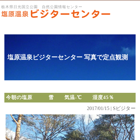
栃木県日光国立公園 自然公園情報センター
塩原温泉ビジターセンター 写真で定点観測
今朝の塩原 雪 気温-℃ 湿度45％
2017/01/15 | Sビジター