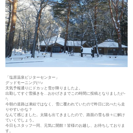
「塩原温泉ビジターセンター」
グッドモーニング(^^♪
天気予報通りにドカッと雪が降りましたよ。
出勤してすぐ雪掻きを…おかげさまでこの時間に投稿となりました(^-
^;
今朝の道路は凍結ではなく、雪に覆われていたので昨日に比べたら走
りやすいかな？
なんて感じました。太陽も出てきましたので、路面の雪も徐々に解け
ていくでしょう。
今日もスタッフ一同、元気に開館！皆様のお越し、お待ちしておりま
す。