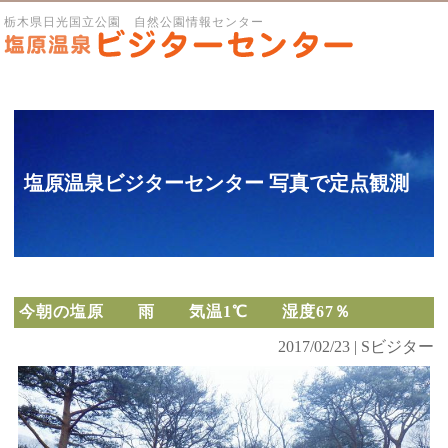
栃木県日光国立公園 自然公園情報センター
塩原温泉ビジターセンター 写真で定点観測
今朝の塩原 雨 気温1℃ 湿度67％
2017/02/23 | Sビジター