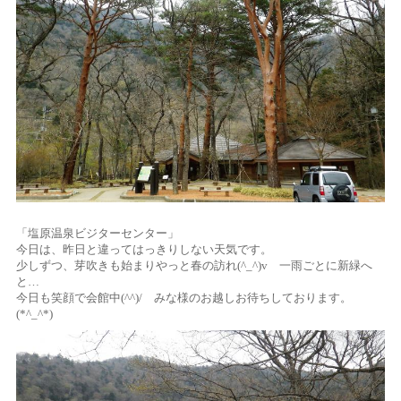
「塩原温泉ビジターセンター」
今日は、昨日と違ってはっきりしない天気です。
少しずつ、芽吹きも始まりやっと春の訪れ(^_^)v 一雨ごとに新緑へ
と…
今日も笑顔で会館中(^^)/ みな様のお越しお待ちしております。
(*^_^*)