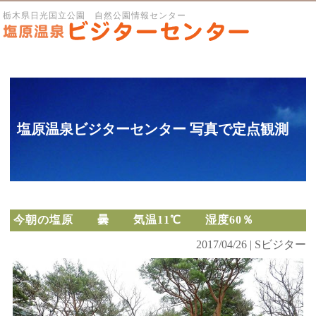
栃木県日光国立公園 自然公園情報センター
塩原温泉ビジターセンター 写真で定点観測
今朝の塩原 曇 気温11℃ 湿度60％
2017/04/26 | Sビジター