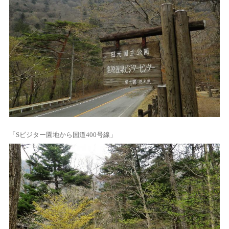
「Sビジター園地から国道400号線」