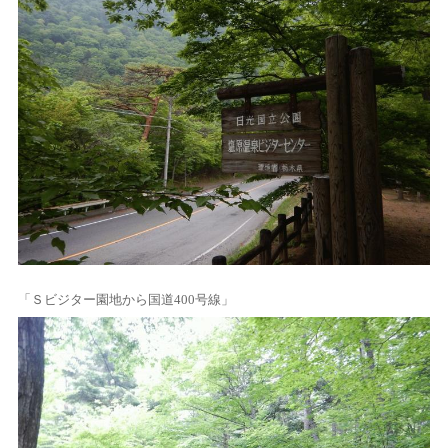
「Ｓビジター園地から国道400号線」