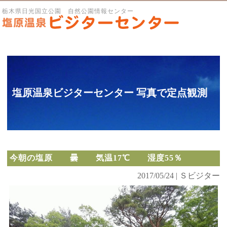
栃木県日光国立公園 自然公園情報センター
塩原温泉ビジターセンター 写真で定点観測
今朝の塩原 曇 気温17℃ 湿度55％
2017/05/24 | Ｓビジター