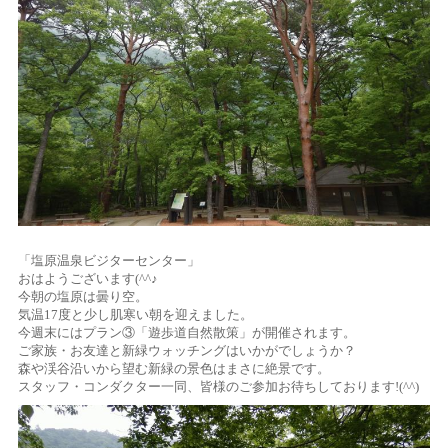
「塩原温泉ビジターセンター」
おはようございます(^^♪
今朝の塩原は曇り空。
気温17度と少し肌寒い朝を迎えました。
今週末にはプラン③「遊歩道自然散策」が開催されます。
ご家族・お友達と新緑ウォッチングはいかがでしょうか？
森や渓谷沿いから望む新緑の景色はまさに絶景です。
スタッフ・コンダクター一同、皆様のご参加お待ちしております!(^^)