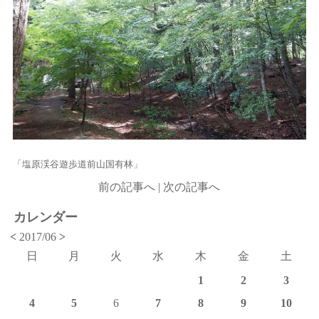
「塩原渓谷遊歩道前山国有林」
前の記事へ
|
次の記事へ
カレンダー
<
2017/06
>
日
月
火
水
木
金
土
1
2
3
4
5
6
7
8
9
10