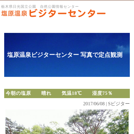
栃木県日光国立公園 自然公園情報センター
塩原温泉ビジターセンター 写真で定点観測
今朝の塩原 晴れ 気温18℃ 湿度75％
2017/06/08 | Sビジター