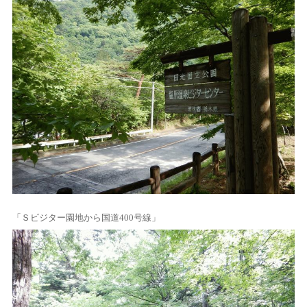
「Ｓビジター園地から国道400号線」