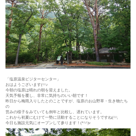
「塩原温泉ビジターセンター」
おはようございます(^^♪
今朝の塩原は晴れの朝を迎えました。
天気予報を覆し、非常に気持ちのいい朝です！
昨日から梅雨入りしたとのことですが、塩原のお山野草・生き物たち
の
営みの様子をみていても例年と比較し、遅れています。
これから初夏にむけて一勢に活動することになりそうですね(^^;
今日も施設元気にオープンして参ります！(*^^)v