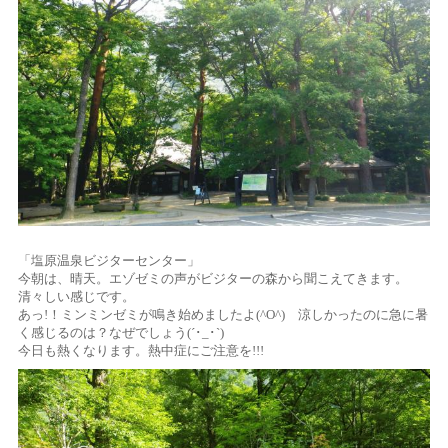
「塩原温泉ビジターセンター」
今朝は、晴天。エゾゼミの声がビジターの森から聞こえてきます。
清々しい感じです。
あっ!！ミンミンゼミが鳴き始めましたよ(^O^) 涼しかったのに急に暑
く感じるのは？なぜでしょう(´･_･`)
今日も熱くなります。熱中症にご注意を!!!