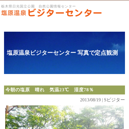
栃木県日光国立公園 自然公園情報センター
塩原温泉ビジターセンター 写真で定点観測
今朝の塩原 晴れ 気温23℃ 湿度78％
2013/08/19 | Sビジター