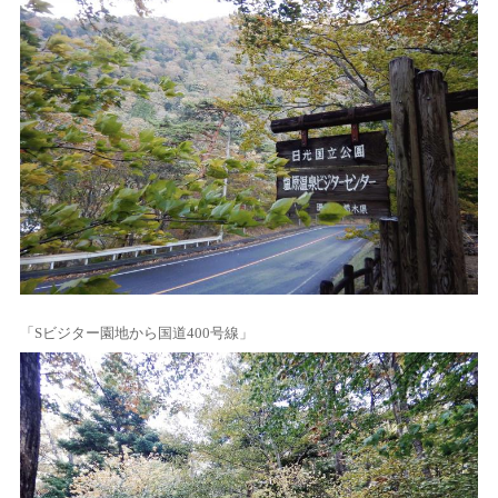
「Sビジター園地から国道400号線」