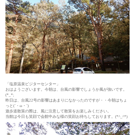
「塩原温泉ビジターセンター」
おはようございます。今朝は、台風の影響でしょうか風が強いです。
(*_*;
昨日は、台風22号の影響はあまりになかったのですが・・今朝はちょ
っと(´・ω・`)
遊歩道散策の際は、風に注意して散策をお楽しみください。
当館は今日も笑顔で会館中みな様の笑顔お待ちしております。(*^_^*)