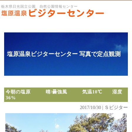
栃木県日光国立公園 自然公園情報センター
塩原温泉ビジターセンター 写真で定点観測
今朝の塩原 晴/曇強風 気温10℃ 湿度
36%
2017/10/30 | Ｓビジター