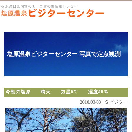
栃木県日光国立公園 自然公園情報センター
塩原温泉ビジターセンター 写真で定点観測
今朝の塩原 晴天 気温0℃ 湿度40％
2018/03/03 | Ｓビジター