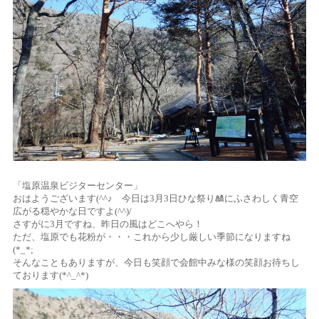
「塩原温泉ビジターセンター」
おはようございます(^^♪ 今日は3月3日ひな祭り🎎にふさわしく青空
広がる穏やかな日ですよ(^^)/
さすがに3月ですね、昨日の風はどこへやら！
ただ、塩原でも花粉が・・・これから少し厳しい季節になりますね
(*_*;
そんなこともありますが、今日も笑顔で会館中みな様の笑顔お待ちし
ております(*^_^*)