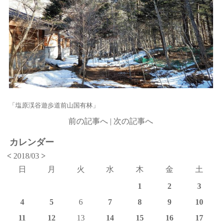
「塩原渓谷遊歩道前山国有林」
前の記事へ
|
次の記事へ
カレンダー
<
2018/03
>
日
月
火
水
木
金
土
1
2
3
4
5
6
7
8
9
10
11
12
13
14
15
16
17