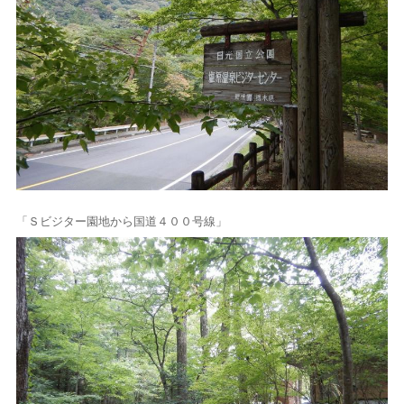
「Ｓビジター園地から国道４００号線」