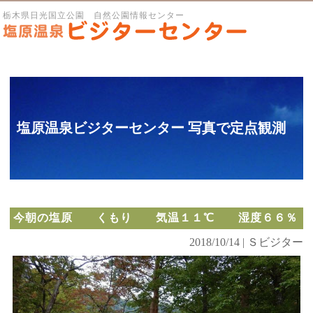
栃木県日光国立公園 自然公園情報センター
塩原温泉ビジターセンター 写真で定点観測
今朝の塩原 くもり 気温１１℃ 湿度６６％
2018/10/14 | Ｓビジター