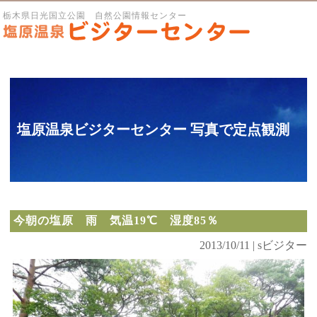
栃木県日光国立公園 自然公園情報センター
塩原温泉ビジターセンター 写真で定点観測
今朝の塩原 雨 気温19℃ 湿度85％
2013/10/11 | sビジター