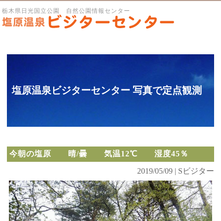
栃木県日光国立公園 自然公園情報センター
塩原温泉ビジターセンター 写真で定点観測
今朝の塩原 晴/曇 気温12℃ 湿度45％
2019/05/09 | Sビジター