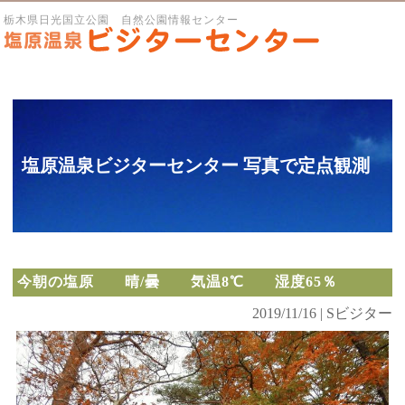
栃木県日光国立公園 自然公園情報センター
塩原温泉ビジターセンター 写真で定点観測
今朝の塩原 晴/曇 気温8℃ 湿度65％
2019/11/16 | Sビジター