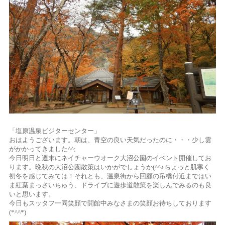
「塩原温泉ビジターセンター」
おはようございます。朝は、青空の良い天気だったのに・・・少し雲
がかかってきました^^;
今日明日と週末にネイチャーウオーク大沼公園のイベント開催してお
ります。晩秋の大沼公園散策はいかがでしょうか(^^♪ちょっと肌寒く
初冬を感じてみては！それとも、温泉街から回顧の吊橋付近まではい
ま紅葉まっさいちゅう、ドライブに遊歩道散策を楽しんでみるのも良
いと思います。
今日もスッタフ一同笑顔で開館中みなさまの笑顔お待ちしております
(*^^*)