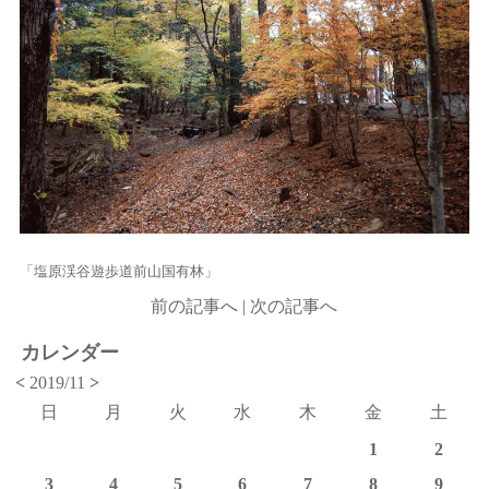
「塩原渓谷遊歩道前山国有林」
前の記事へ
|
次の記事へ
カレンダー
<
2019/11
>
日
月
火
水
木
金
土
1
2
3
4
5
6
7
8
9