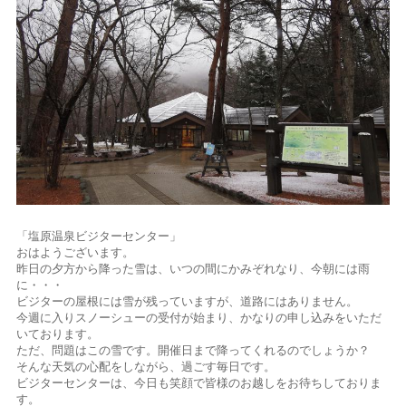
「塩原温泉ビジターセンター」
おはようございます。
昨日の夕方から降った雪は、いつの間にかみぞれなり、今朝には雨
に・・・
ビジターの屋根には雪が残っていますが、道路にはありません。
今週に入りスノーシューの受付が始まり、かなりの申し込みをいただ
いております。
ただ、問題はこの雪です。開催日まで降ってくれるのでしょうか？
そんな天気の心配をしながら、過ごす毎日です。
ビジターセンターは、今日も笑顔で皆様のお越しをお待ちしておりま
す。