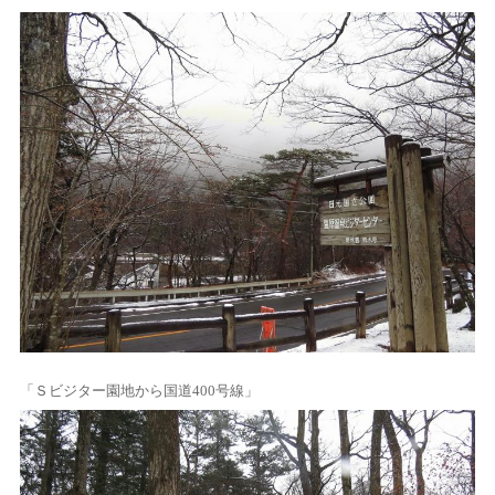
「Ｓビジター園地から国道400号線」