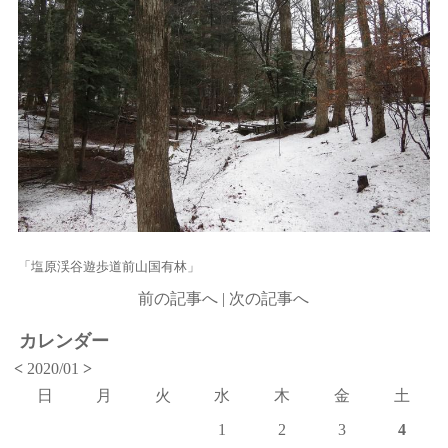
「塩原渓谷遊歩道前山国有林」
前の記事へ
|
次の記事へ
カレンダー
<
2020/01
>
日
月
火
水
木
金
土
1
2
3
4