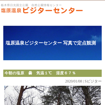
栃木県日光国立公園 自然公園情報センター
塩原温泉ビジターセンター 写真で定点観測
今朝の塩原 曇 気温１℃ 湿度６７％
2020/01/08 | Sビジター