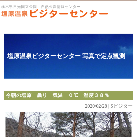
栃木県日光国立公園 自然公園情報センター
塩原温泉ビジターセンター 写真で定点観測
今朝の塩原 曇り 気温 ０℃ 湿度３８％
2020/02/28 | Sビジター