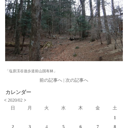
「塩原渓谷遊歩道前山国有林」
前の記事へ
|
次の記事へ
カレンダー
<
2020/02
>
日
月
火
水
木
金
土
1
2
3
4
5
6
7
8