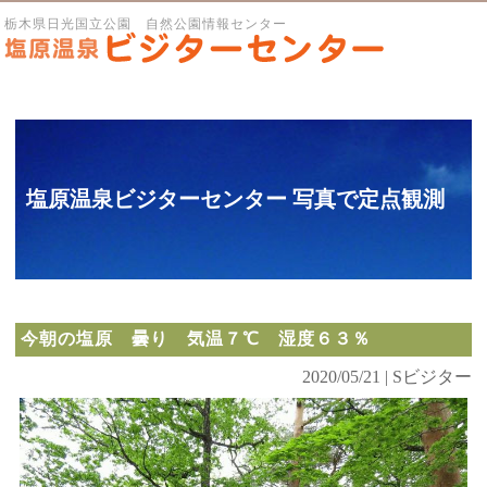
栃木県日光国立公園 自然公園情報センター
塩原温泉ビジターセンター 写真で定点観測
今朝の塩原 曇り 気温７℃ 湿度６３％
2020/05/21 | Sビジター