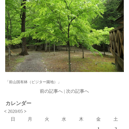
「前山国有林（ビジター園地）」
前の記事へ
|
次の記事へ
カレンダー
<
2020/05
>
日
月
火
水
木
金
土
1
2