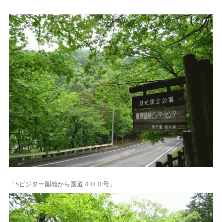
「Sビジター園地から国道４００号」