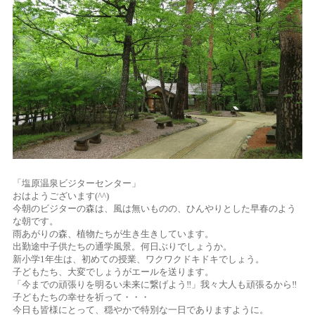
「塩原温泉ビジターセンター」
おはようございます(^^)
今朝のビジターの森は、風は無いものの、ひんやりとした早春のよう
な朝です。
雨あがりの森、植物たちが生き生きしています。
出勤途中子供たちの通学風景。何日ぶりでしょうか。
新小学1年生は、初めての授業、ワクワクドキドキでしょう。
子どもたち、大変でしょうがエールを送ります。
「今までの頑張りを明るい未来に繋げよう‼」我々大人も頑張るから‼
子どもたちの幸せを祈って・・・
今日も皆様にとって、穏やかで特別な一日でありますように。