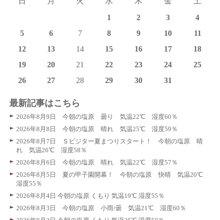
日
月
火
水
木
金
土
1
2
3
4
5
6
7
8
9
10
11
12
13
14
15
16
17
18
19
20
21
22
23
24
25
26
27
28
29
30
31
最新記事はこちら
2026年8月9日 今朝の塩原 曇り 気温22℃ 湿度60％
2026年8月8日 今朝の塩原 晴れ 気温25℃ 湿度59％
2026年8月7日 Ｓビジター夏まつりスタート！ 今朝の塩原 晴
れ 気温26℃ 湿度58％
2026年8月6日 今朝の塩原 晴れ 気温22℃ 湿度57％
2026年8月5日 夏の甲子園開幕！ 今朝の塩原 快晴 気温20℃
湿度55％
2026年8月4日 今朝の塩原 くもり 気温19℃ 湿度55％
2026年8月3日 今朝の塩原 小雨/曇 気温21℃ 湿度60％