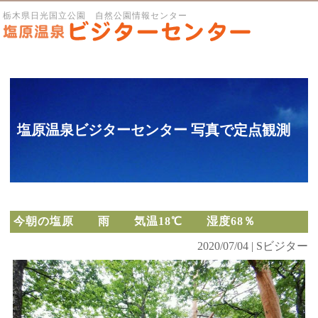
栃木県日光国立公園 自然公園情報センター
塩原温泉ビジターセンター 写真で定点観測
今朝の塩原 雨 気温18℃ 湿度68％
2020/07/04 | Sビジター