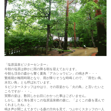
「塩原温泉ビジターセンター」
今朝の塩原は静かに雨の降る朝を迎えております。
今朝も渓谷の森から響く夏鳥「アカショウビン」の鳴き声・・・
繁殖期が梅雨時期となり、雨が降りそうな時鳴くので、「雨乞い鳥、
水乞い鳥」とも呼ばれています。
Ｓビジタースタッフはやはり、その容姿から「火の鳥」と言いたいと
ころですが・・・。
実際の姿は、数回しかお目にかかった事はございません。
しかし、遠く海を渡りこの塩原温泉郷の森に。「よくこの森を選んで
くれましたね」と、
鳴き声が聞こえてきている森の方向を見て、つぶやくスタッフの一人