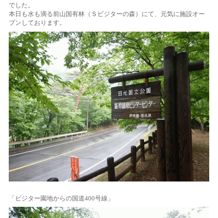
でした。
本日も水も滴る前山国有林（Ｓビジターの森）にて、元気に施設オー
プンしております。
「ビジター園地からの国道400号線」