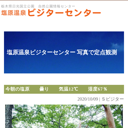
栃木県日光国立公園 自然公園情報センター
塩原温泉ビジターセンター 写真で定点観測
今朝の塩原 曇り 気温12℃ 湿度67％
2020/10/09 | Ｓビジター