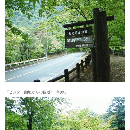
「ビジター園地からの国道400号線」