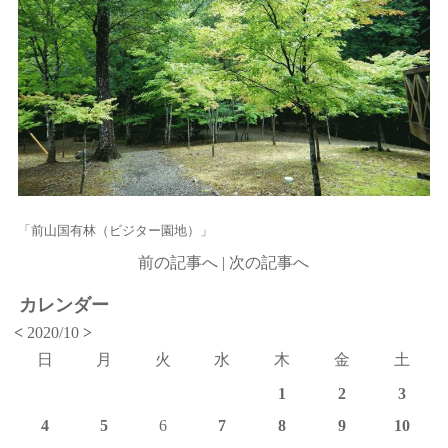
「前山国有林（ビジター園地）」
前の記事へ
|
次の記事へ
カレンダー
<
2020/10
>
日
月
火
水
木
金
土
1
2
3
4
5
6
7
8
9
10