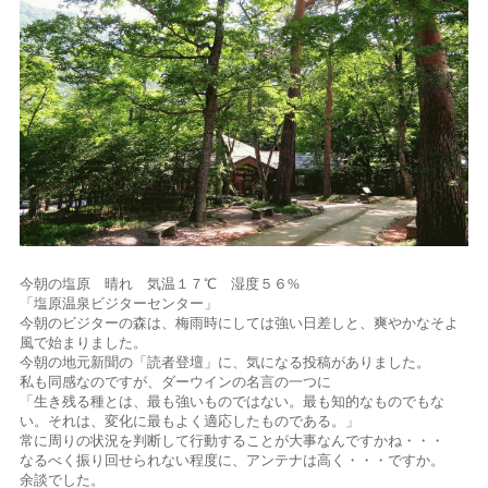
今朝の塩原 晴れ 気温１７℃ 湿度５６%
「塩原温泉ビジターセンター」
今朝のビジターの森は、梅雨時にしては強い日差しと、爽やかなそよ
風で始まりました。
今朝の地元新聞の「読者登壇」に、気になる投稿がありました。
私も同感なのですが、ダーウインの名言の一つに
「生き残る種とは、最も強いものではない。最も知的なものでもな
い。それは、変化に最もよく適応したものである。」
常に周りの状況を判断して行動することが大事なんですかね・・・
なるべく振り回せられない程度に、アンテナは高く・・・ですか。
余談でした。