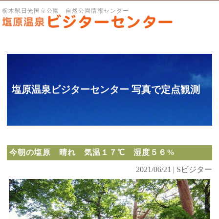
栃木県日光国立公園 自然公園情報センター
塩原温泉ビジターセンター 写真で定点観測
今朝の塩原 晴れ 気温１７℃ 湿度５６%
2021/06/21 | Sビジター