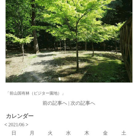
「前山国有林（ビジター園地）」
前の記事へ
|
次の記事へ
カレンダー
<
2021/06
>
日
月
火
水
木
金
土