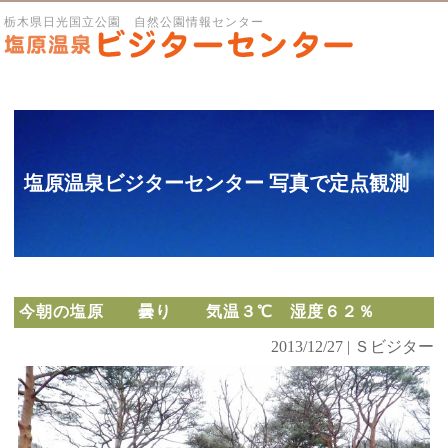
栃木県日光国立公園 自然公園情報センター
塩原温泉ビジターセンター 写真で定点観測
今朝の塩原 曇り 気温３℃ 湿度６２％
2013/12/27 | Ｓビジター