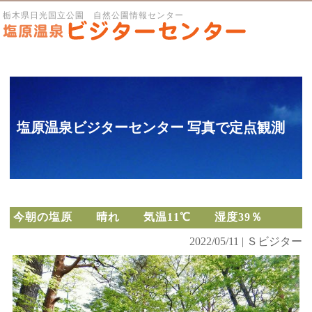
栃木県日光国立公園 自然公園情報センター
塩原温泉ビジターセンター 写真で定点観測
今朝の塩原 晴れ 気温11℃ 湿度39％
2022/05/11 | Ｓビジター