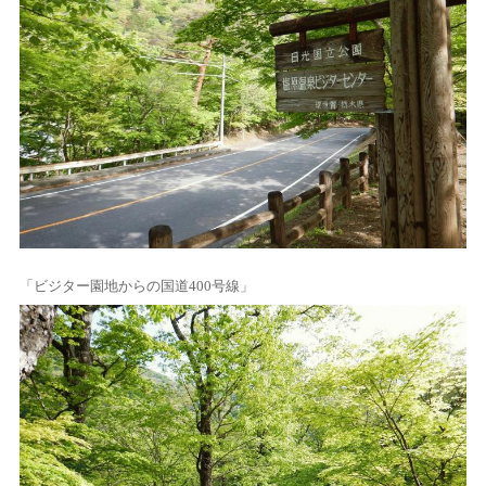
「ビジター園地からの国道400号線」