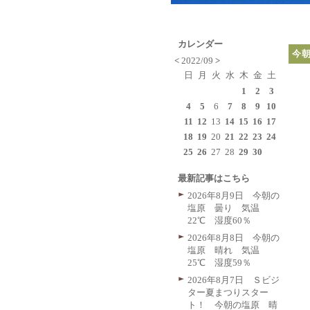
カレンダー
今
<
2022/09
>
日
月
火
水
木
金
土
1
2
3
4
5
6
7
8
9
10
11
12
13
14
15
16
17
18
19
20
21
22
23
24
25
26
27
28
29
30
最新記事はこちら
2026年8月9日 今朝の
塩原 曇り 気温
22℃ 湿度60％
2026年8月8日 今朝の
塩原 晴れ 気温
25℃ 湿度59％
2026年8月7日 Ｓビジ
ター夏まつりスター
ト！ 今朝の塩原 晴