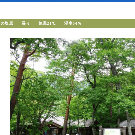
朝の塩原 曇り 気温21℃ 湿度64％