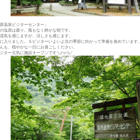
原温泉ビジターセンター」
の塩原は曇り。風もなく静かな朝です。
湿気を感じますが、涼しさも感じます。
に入りました。Ｓビジターいよいよ次の季節に向かって準備を進めています
んも、穏やかな一日にお過ごしください。
ジター元気に施設オープンです＼(^o^)／