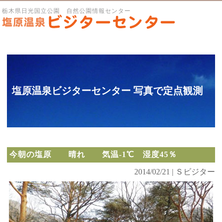
栃木県日光国立公園 自然公園情報センター
塩原温泉ビジターセンター 写真で定点観測
今朝の塩原 晴れ 気温-1℃ 湿度45％
2014/02/21 | Ｓビジター