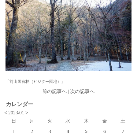
「前山国有林（ビジター園地）」
前の記事へ
|
次の記事へ
カレンダー
<
2023/01
>
日
月
火
水
木
金
土
1
2
3
4
5
6
7