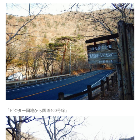
「ビジター園地から国道400号線」