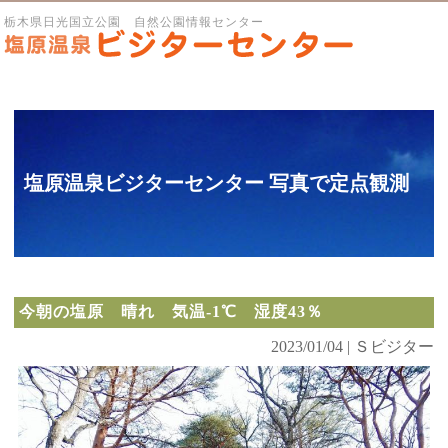
栃木県日光国立公園 自然公園情報センター
塩原温泉ビジターセンター 写真で定点観測
今朝の塩原 晴れ 気温-1℃ 湿度43％
2023/01/04 | Ｓビジター