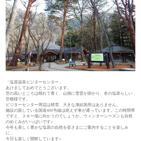
「塩原温泉ビジターセンター」
あけましておめでとうございます。
空の高いところは晴れて青く、山側に雪雲が掛かり、冬の塩原らしい
空模様です。
ビジターセンター周辺は積雪、大きな凍結箇所はありません。
施設の面している国道400号線は絶えず車が通っています。この時間帯
ですと、スキー場に向かうのでしょうか。ウィンターシーズンも自然
のめぐみがいっぱいです♪
今年も美しく豊かな塩原の自然を皆さまにご案内することを楽しみ
に…
今日も楽しく開館しています♪