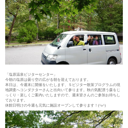
「塩原温泉ビジターセンター」
今朝の塩原は曇り空の広がる朝を迎えております。
本日は、今週末に開催をいたします、Ｓビジター散策プログラムの現
地調査へコンダクターさんと出向いて参ります。秋の気配漂う森をじ
っくり・楽しくご案内いたしますので、週末皆さんのご参加お待ちし
ております。
休館日明けの今週も元気に施設オープンして参ります！(^o^)