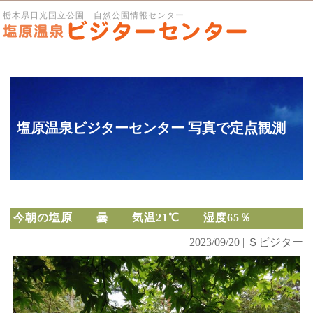
栃木県日光国立公園 自然公園情報センター
塩原温泉ビジターセンター 写真で定点観測
今朝の塩原 曇 気温21℃ 湿度65％
2023/09/20 | Ｓビジター