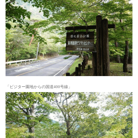
「ビジター園地からの国道400号線」