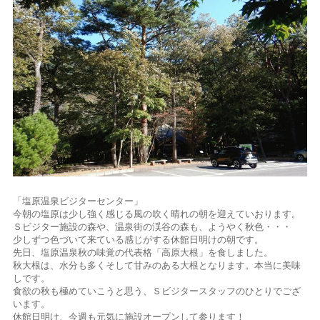
「塩原温泉ビジターセンター」
今朝の塩原は少し強く感じる風の吹く晴れの朝を迎えていおります。
Ｓビジター施設の森や、温泉街の渓谷の森も、ようやく秋色・・・
少しずつ色づいて来ている感じがする休館日明けの朝です。
先日、塩原温泉秋の味覚の代表格「高原大根」を食しました。
秋大根は、水分も多くそして甘みのある大根となります。本当に美味
しです。
食欲の秋も極めていこうと思う、Ｓビジタースタッフのひとりでござ
います。
休館日明け、今週も元気に施設オープンして参ります！