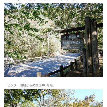
「ビジター園地からの国道400号線」