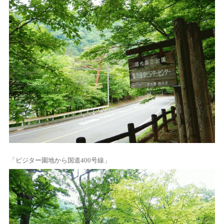
「ビジター園地から国道400号線」