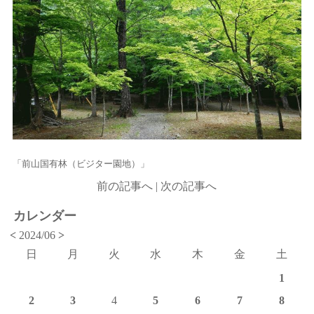
「前山国有林（ビジター園地）」
前の記事へ
|
次の記事へ
カレンダー
<
2024/06
>
日
月
火
水
木
金
土
1
2
3
4
5
6
7
8