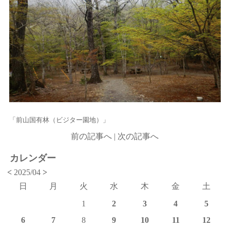
「前山国有林（ビジター園地）」
前の記事へ
|
次の記事へ
カレンダー
<
2025/04
>
日
月
火
水
木
金
土
1
2
3
4
5
6
7
8
9
10
11
12