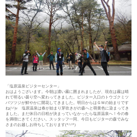
「塩原温泉ビジターセンター」
おはようございます。今朝は濃い霧に囲まれましたが、現在は霧は晴
れて明るい曇り空へ変わってきました。ビジター入口のトウゴクミツ
バツツジが鮮やかに開花してきました。明日からはＧＷの始まりです
ね(^^)v 塩原温泉は春が始まり芽吹きがの森へと萌黄色に染まってき
ました。まだ休日の日程が決まっていなかったら塩原温泉へ！今の春
を満喫にきてください。スッタッフ一同、今日もビジターの森でみな
さまのお越しお待ちしております(*^^*)