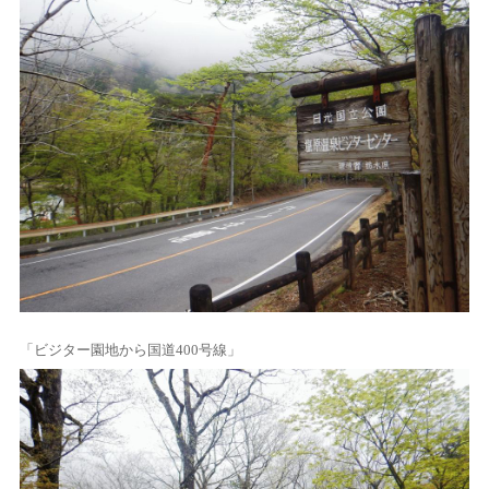
「ビジター園地から国道400号線」