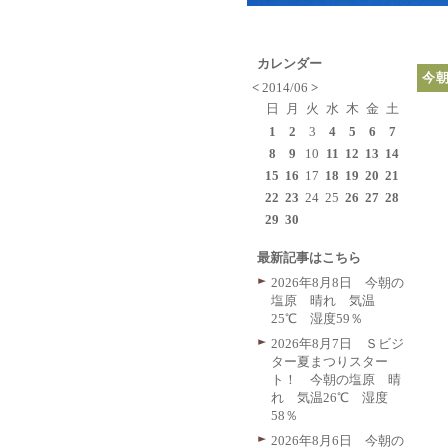
カレンダー
今
<
2014/06
>
日
月
火
水
木
金
土
1
2
3
4
5
6
7
8
9
10
11
12
13
14
15
16
17
18
19
20
21
22
23
24
25
26
27
28
29
30
最新記事はこちら
2026年8月8日 今朝の
塩原 晴れ 気温
25℃ 湿度59％
2026年8月7日 Ｓビジ
ター夏まつりスター
ト！ 今朝の塩原 晴
れ 気温26℃ 湿度
58％
2026年8月6日 今朝の