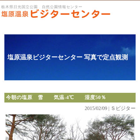
栃木県日光国立公園 自然公園情報センター
塩原温泉ビジターセンター 写真で定点観測
今朝の塩原 雪 気温-4℃ 湿度50％
2015/02/09 | Ｓビジター