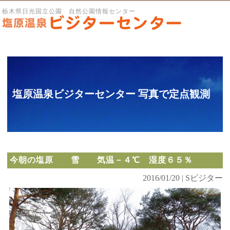
栃木県日光国立公園 自然公園情報センター
塩原温泉ビジターセンター 写真で定点観測
今朝の塩原 雪 気温－４℃ 湿度６５％
2016/01/20 | Sビジター