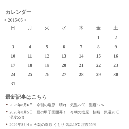
カレンダー
<
2015/05
>
日
月
火
水
木
金
土
1
2
3
4
5
6
7
8
9
10
11
12
13
14
15
16
17
18
19
20
21
22
23
24
25
26
27
28
29
30
31
最新記事はこちら
2026年8月6日 今朝の塩原 晴れ 気温22℃ 湿度57％
2026年8月5日 夏の甲子園開幕！ 今朝の塩原 快晴 気温20℃
湿度55％
2026年8月4日 今朝の塩原 くもり 気温19℃ 湿度55％