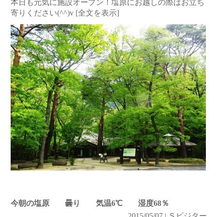
本日も元気に施設オープン！塩原にお越しの際はお立ち
寄りください(^^)v
[全文を表示]
今朝の塩原 曇り 気温6℃ 湿度68％
2015/05/07 | Ｓビジター