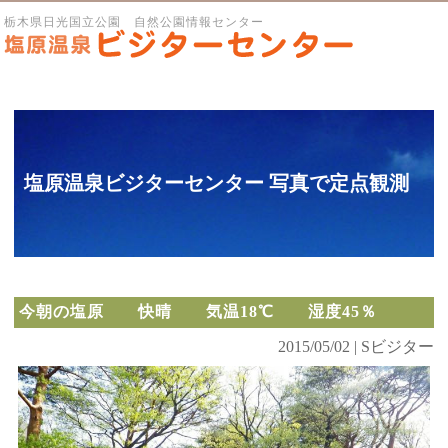
栃木県日光国立公園 自然公園情報センター
塩原温泉ビジターセンター 写真で定点観測
今朝の塩原 快晴 気温18℃ 湿度45％
2015/05/02 | Sビジター