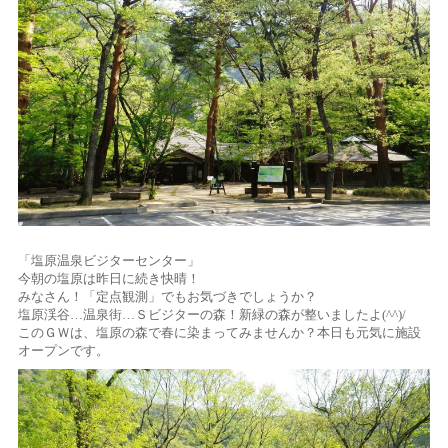
「塩原温泉ビジターセンター」
今朝の塩原は昨日に続き快晴！
みなさん！「定点観測」でもお気づきでしょうか？
塩原渓谷…温泉街…Ｓビジターの森！新緑の森が整いましたよ(^^)/
このＧＷは、塩原の森で春に染まってみませんか？本日も元気に施設
オープンです。