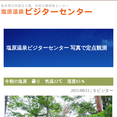
栃木県日光国立公園 自然公園情報センター
塩原温泉ビジターセンター 写真で定点観測
今朝の塩原 曇り 気温22℃ 湿度65％
2021/08/21 | Ｓビジター