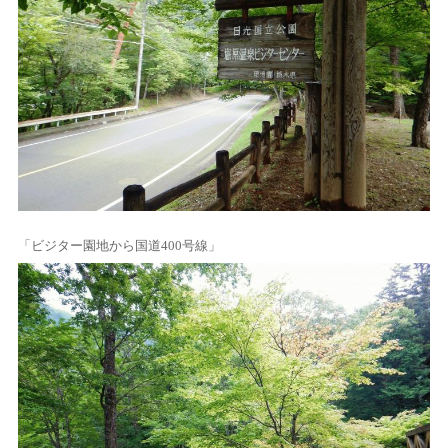
「ビジター園地から国道400号線」