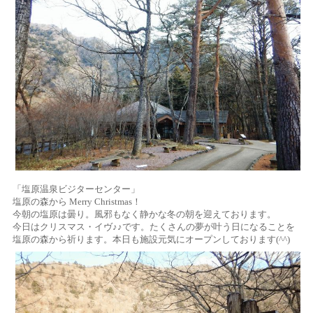
「塩原温泉ビジターセンター」
塩原の森から Merry Christmas！
今朝の塩原は曇り。風邪もなく静かな冬の朝を迎えております。
今日はクリスマス・イヴ♪♪です。たくさんの夢が叶う日になることを
塩原の森から祈ります。本日も施設元気にオープンしております(^^)