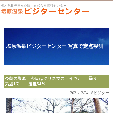
栃木県日光国立公園 自然公園情報センター
塩原温泉ビジターセンター 写真で定点観測
今朝の塩原 今日はクリスマス・イヴ♪ 曇り
気温1℃ 湿度54％
2021/12/24 | Sビジター