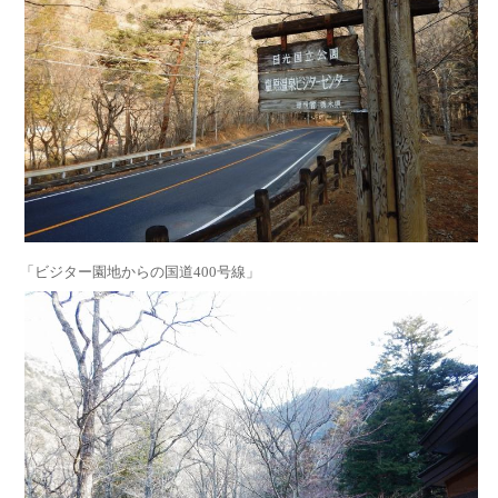
「ビジター園地からの国道400号線」