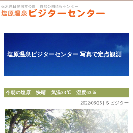
栃木県日光国立公園 自然公園情報センター
塩原温泉ビジターセンター 写真で定点観測
今朝の塩原 快晴 気温23℃ 湿度63％
2022/06/25 | Ｓビジター