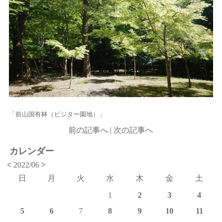
「前山国有林（ビジター園地）」
前の記事へ
|
次の記事へ
カレンダー
<
2022/06
>
日
月
火
水
木
金
土
1
2
3
4
5
6
7
8
9
10
11