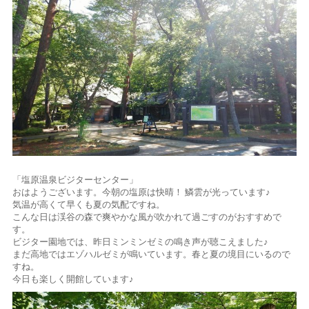
「塩原温泉ビジターセンター」
おはようございます。今朝の塩原は快晴！ 鱗雲が光っています♪
気温が高くて早くも夏の気配ですね。
こんな日は渓谷の森で爽やかな風が吹かれて過ごすのがおすすめで
す。
ビジター園地では、昨日ミンミンゼミの鳴き声が聴こえました♪
まだ高地ではエゾハルゼミが鳴いています。春と夏の境目にいるので
すね。
今日も楽しく開館しています♪