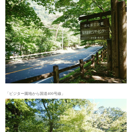
「ビジター園地から国道400号線」