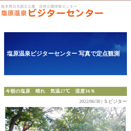
栃木県日光国立公園 自然公園情報センター
塩原温泉ビジターセンター 写真で定点観測
今朝の塩原 晴れ 気温27℃ 湿度36％
2022/06/30 | Ｓビジター