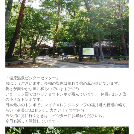
「塩原温泉ビジターセンター」
おはようございます。今朝の塩原は晴れて強め風が吹いています。
暑さが爽やかな風に和らいでいます(*^ ^*)
いま、ヨシ沼ではハッチョウトンボが飛んでいます♪ 体長2センチ位
の小さなトンボです。
日本最小のトンボで、マイチャレンジスタッフの福井君の親指の幅く
らい（身長173.2センチ…大きい！）です(^ ^)
ヨシ沼に見に行くときは、ビジターにお尋ねくださいね。
今日も楽しく開館しています♪