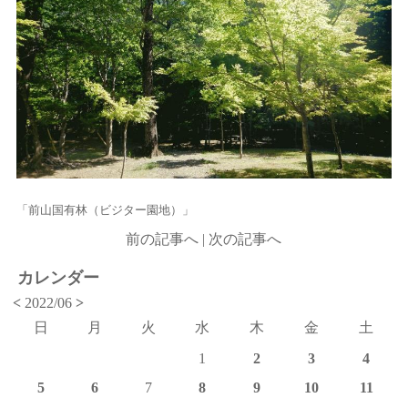
「前山国有林（ビジター園地）」
前の記事へ
|
次の記事へ
カレンダー
<
2022/06
>
日
月
火
水
木
金
土
1
2
3
4
5
6
7
8
9
10
11