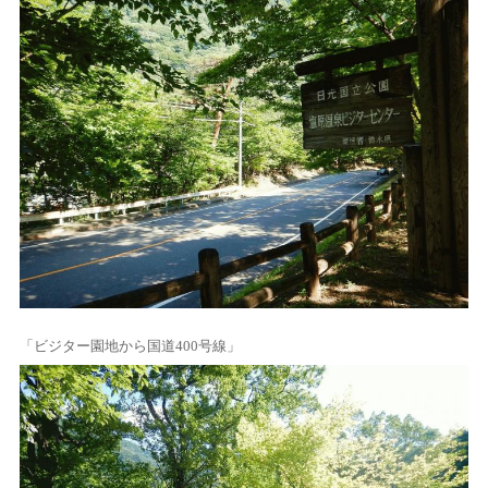
「ビジター園地から国道400号線」