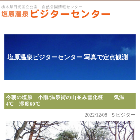
栃木県日光国立公園 自然公園情報センター
塩原温泉ビジターセンター 写真で定点観測
今朝の塩原 小雨/温泉街の山並み雪化粧 気温
4℃ 湿度60℃
2022/12/08 | Ｓビジター