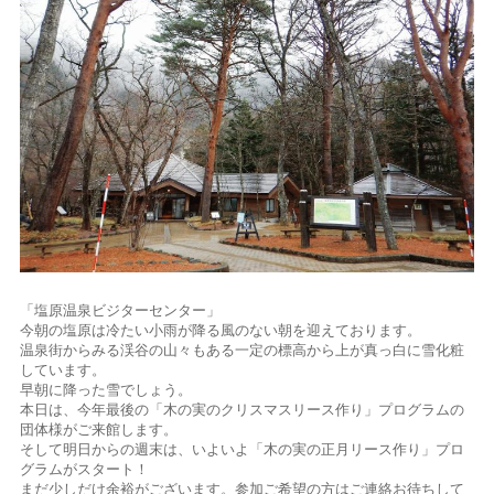
「塩原温泉ビジターセンター」
今朝の塩原は冷たい小雨が降る風のない朝を迎えております。
温泉街からみる渓谷の山々もある一定の標高から上が真っ白に雪化粧
しています。
早朝に降った雪でしょう。
本日は、今年最後の「木の実のクリスマスリース作り」プログラムの
団体様がご来館します。
そして明日からの週末は、いよいよ「木の実の正月リース作り」プロ
グラムがスタート！
まだ少しだけ余裕がございます。参加ご希望の方はご連絡お待ちして