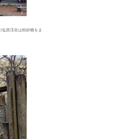
の塩原渓谷は粉砂糖をま