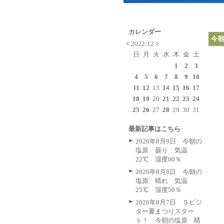
カレンダー
今朝
<
2022/12
>
日
月
火
水
木
金
土
1
2
3
4
5
6
7
8
9
10
11
12
13
14
15
16
17
18
19
20
21
22
23
24
25
26
27
28
29
30
31
最新記事はこちら
2026年8月9日 今朝の
塩原 曇り 気温
22℃ 湿度60％
2026年8月8日 今朝の
塩原 晴れ 気温
25℃ 湿度59％
2026年8月7日 Ｓビジ
ター夏まつりスター
ト！ 今朝の塩原 晴