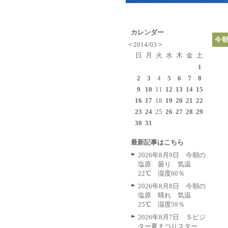
カレンダー
今
<
2014/03
>
日
月
火
水
木
金
土
1
2
3
4
5
6
7
8
9
10
11
12
13
14
15
16
17
18
19
20
21
22
23
24
25
26
27
28
29
30
31
最新記事はこちら
2026年8月9日 今朝の
塩原 曇り 気温
22℃ 湿度60％
2026年8月8日 今朝の
塩原 晴れ 気温
25℃ 湿度59％
2026年8月7日 Ｓビジ
ター夏まつりスター