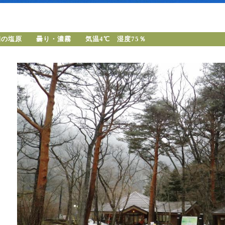
朝の塩原 曇り・濃霧 気温4℃ 湿度75％